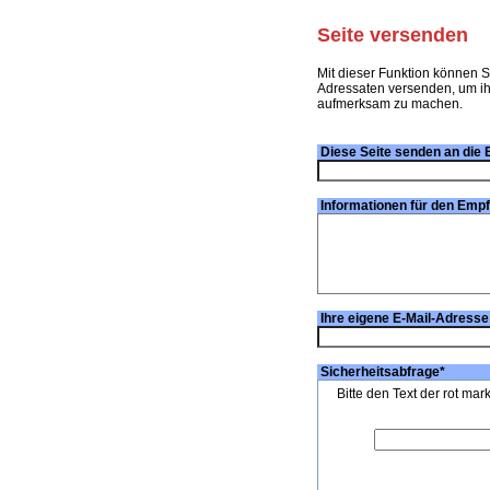
Seite versenden
Mit dieser Funktion können S
Adressaten versenden, um ihn
aufmerksam zu machen.
Diese Seite senden an die 
Informationen für den Emp
Ihre eigene E-Mail-Adresse
Sicherheitsabfrage
*
Bitte den Text der rot mar