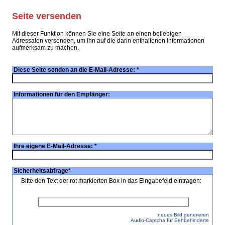
Seite versenden
Mit dieser Funktion können Sie eine Seite an einen beliebigen
Adressaten versenden, um ihn auf die darin enthaltenen Informationen
aufmerksam zu machen.
Diese Seite senden an die E-Mail-Adresse:
*
Informationen für den Empfänger:
Ihre eigene E-Mail-Adresse:
*
Sicherheitsabfrage
*
Bitte den Text der rot markierten Box in das Eingabefeld eintragen:
neues Bild generieren
Audio-Captcha für Sehbehinderte