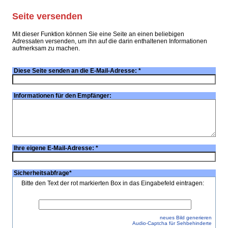
Seite versenden
Mit dieser Funktion können Sie eine Seite an einen beliebigen
Adressaten versenden, um ihn auf die darin enthaltenen Informationen
aufmerksam zu machen.
Diese Seite senden an die E-Mail-Adresse:
*
Informationen für den Empfänger:
Ihre eigene E-Mail-Adresse:
*
Sicherheitsabfrage
*
Bitte den Text der rot markierten Box in das Eingabefeld eintragen:
neues Bild generieren
Audio-Captcha für Sehbehinderte