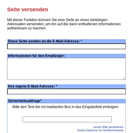
Seite versenden
Mit dieser Funktion können Sie eine Seite an einen beliebigen
Adressaten versenden, um ihn auf die darin enthaltenen Informationen
aufmerksam zu machen.
Diese Seite senden an die E-Mail-Adresse:
*
Informationen für den Empfänger:
Ihre eigene E-Mail-Adresse:
*
Sicherheitsabfrage
*
Bitte den Text der rot markierten Box in das Eingabefeld eintragen:
neues Bild generieren
Audio-Captcha für Sehbehinderte