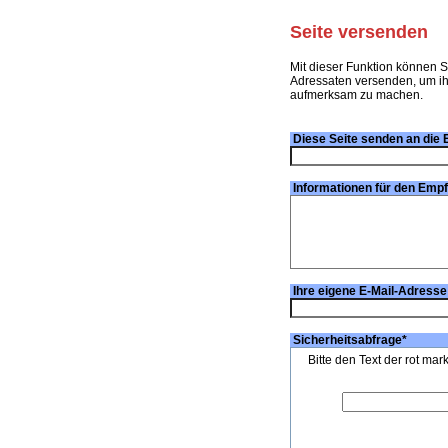
Seite versenden
Mit dieser Funktion können S
Adressaten versenden, um ihn
aufmerksam zu machen.
Diese Seite senden an die 
Informationen für den Emp
Ihre eigene E-Mail-Adresse
Sicherheitsabfrage
*
Bitte den Text der rot mar