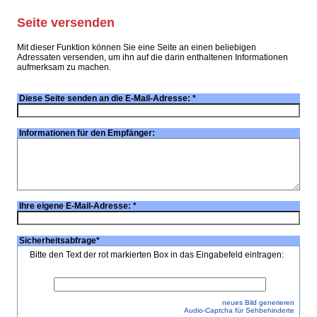
Seite versenden
Mit dieser Funktion können Sie eine Seite an einen beliebigen
Adressaten versenden, um ihn auf die darin enthaltenen Informationen
aufmerksam zu machen.
Diese Seite senden an die E-Mail-Adresse:
*
Informationen für den Empfänger:
Ihre eigene E-Mail-Adresse:
*
Sicherheitsabfrage
*
Bitte den Text der rot markierten Box in das Eingabefeld eintragen:
neues Bild generieren
Audio-Captcha für Sehbehinderte