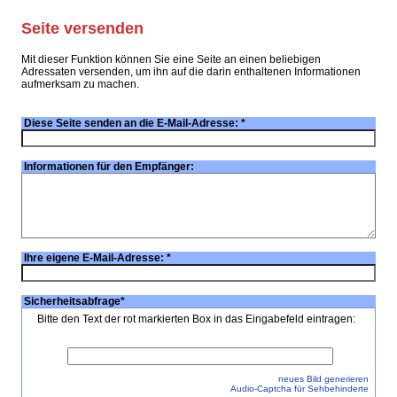
Seite versenden
Mit dieser Funktion können Sie eine Seite an einen beliebigen
Adressaten versenden, um ihn auf die darin enthaltenen Informationen
aufmerksam zu machen.
Diese Seite senden an die E-Mail-Adresse:
*
Informationen für den Empfänger:
Ihre eigene E-Mail-Adresse:
*
Sicherheitsabfrage
*
Bitte den Text der rot markierten Box in das Eingabefeld eintragen:
neues Bild generieren
Audio-Captcha für Sehbehinderte