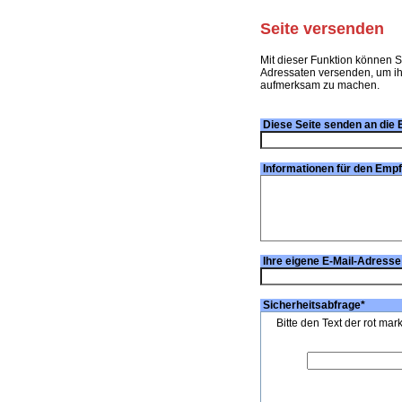
Seite versenden
Mit dieser Funktion können S
Adressaten versenden, um ihn
aufmerksam zu machen.
Diese Seite senden an die 
Informationen für den Emp
Ihre eigene E-Mail-Adresse
Sicherheitsabfrage
*
Bitte den Text der rot mar