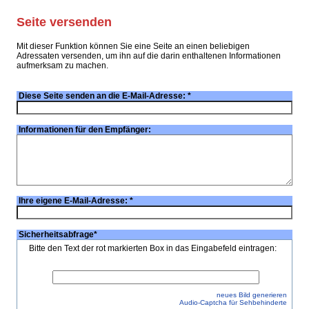
Seite versenden
Mit dieser Funktion können Sie eine Seite an einen beliebigen
Adressaten versenden, um ihn auf die darin enthaltenen Informationen
aufmerksam zu machen.
Diese Seite senden an die E-Mail-Adresse:
*
Informationen für den Empfänger:
Ihre eigene E-Mail-Adresse:
*
Sicherheitsabfrage
*
Bitte den Text der rot markierten Box in das Eingabefeld eintragen:
neues Bild generieren
Audio-Captcha für Sehbehinderte