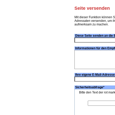
Seite versenden
Mit dieser Funktion können S
Adressaten versenden, um ihn
aufmerksam zu machen.
Diese Seite senden an die 
Informationen für den Emp
Ihre eigene E-Mail-Adresse
Sicherheitsabfrage
*
Bitte den Text der rot mar