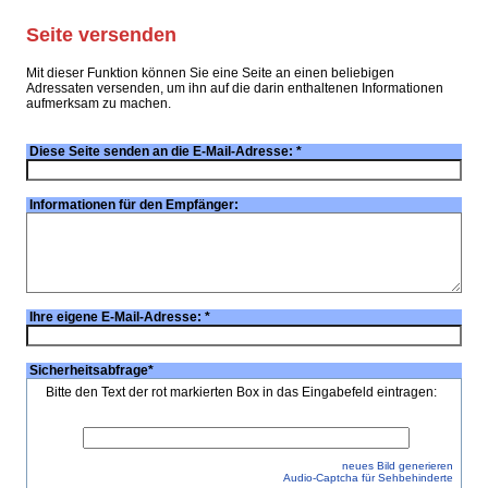
Seite versenden
Mit dieser Funktion können Sie eine Seite an einen beliebigen
Adressaten versenden, um ihn auf die darin enthaltenen Informationen
aufmerksam zu machen.
Diese Seite senden an die E-Mail-Adresse:
*
Informationen für den Empfänger:
Ihre eigene E-Mail-Adresse:
*
Sicherheitsabfrage
*
Bitte den Text der rot markierten Box in das Eingabefeld eintragen:
neues Bild generieren
Audio-Captcha für Sehbehinderte