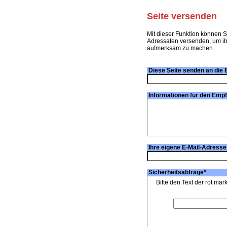
Seite versenden
Mit dieser Funktion können S
Adressaten versenden, um ihn
aufmerksam zu machen.
Diese Seite senden an die 
Informationen für den Emp
Ihre eigene E-Mail-Adresse
Sicherheitsabfrage
*
Bitte den Text der rot mar