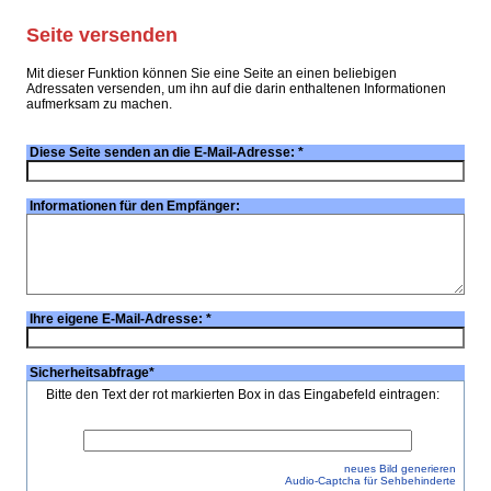
Seite versenden
Mit dieser Funktion können Sie eine Seite an einen beliebigen
Adressaten versenden, um ihn auf die darin enthaltenen Informationen
aufmerksam zu machen.
Diese Seite senden an die E-Mail-Adresse:
*
Informationen für den Empfänger:
Ihre eigene E-Mail-Adresse:
*
Sicherheitsabfrage
*
Bitte den Text der rot markierten Box in das Eingabefeld eintragen:
neues Bild generieren
Audio-Captcha für Sehbehinderte