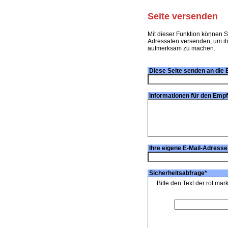
Seite versenden
Mit dieser Funktion können S
Adressaten versenden, um ihn
aufmerksam zu machen.
Diese Seite senden an die 
Informationen für den Emp
Ihre eigene E-Mail-Adresse
Sicherheitsabfrage
*
Bitte den Text der rot mar