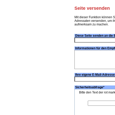
Seite versenden
Mit dieser Funktion können S
Adressaten versenden, um ihn
aufmerksam zu machen.
Diese Seite senden an die 
Informationen für den Emp
Ihre eigene E-Mail-Adresse
Sicherheitsabfrage
*
Bitte den Text der rot mar